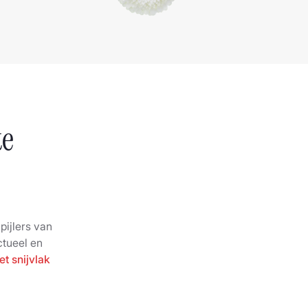
te
pijlers van
ctueel en
et snijvlak