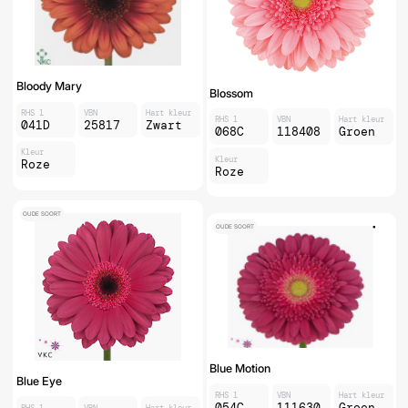
Bloody Mary
Blossom
RHS 1
VBN
Hart kleur
RHS 1
VBN
Hart kleur
041D
25817
Zwart
068C
118408
Groen
Kleur
Kleur
Roze
Roze
OUDE SOORT
OUDE SOORT
Blue Motion
Blue Eye
RHS 1
VBN
Hart kleur
054C
111630
Groen
RHS 1
VBN
Hart kleur