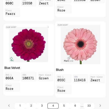
060C
15550
Zwart
Kleur
Roze
Kleur
Paars
OUDE SOORT
OUDE SOORT
Blue Velvet
Blush
RHS 1
VBN
Hart kleur
RHS 1
VBN
Hart kleur
066A
100371
Groen
055C
118416
Zwart
Kleur
Kleur
Roze
Roze
...
1
2
3
4
5
6
33