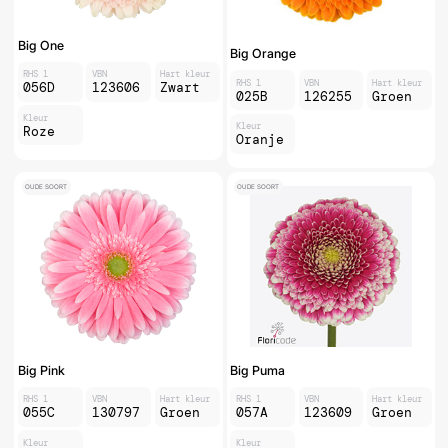
Big One
Big Orange
RHS 1
VBN
Hart kleur
RHS 1
VBN
Hart kleur
056D
123606
Zwart
025B
126255
Groen
Kleur
Kleur
Roze
Oranje
OUDE SOORT
OUDE SOORT
Big Pink
Big Puma
RHS 1
VBN
Hart kleur
RHS 1
VBN
Hart kleur
055C
130797
Groen
057A
123609
Groen
Kleur
Kleur