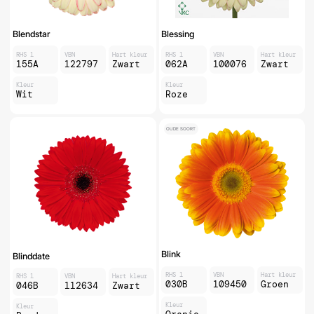
Blendstar
Blessing
RHS 1
VBN
Hart kleur
RHS 1
VBN
Hart kleur
155A
122797
Zwart
062A
100076
Zwart
Kleur
Kleur
Wit
Roze
OUDE SOORT
Blink
Blinddate
RHS 1
VBN
Hart kleur
RHS 1
VBN
Hart kleur
030B
109450
Groen
046B
112634
Zwart
Kleur
Kleur