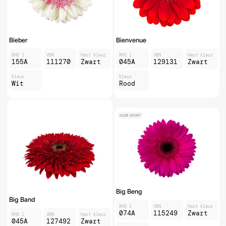
Bieber
Bienvenue
RHS 1
VBN
Hart kleur
RHS 1
VBN
Hart kleur
155A
111270
Zwart
045A
129131
Zwart
Kleur
Kleur
Wit
Rood
OUDE SOORT
Big Beng
Big Band
RHS 1
VBN
Hart kleur
074A
115249
Zwart
RHS 1
VBN
Hart kleur
045A
127492
Zwart