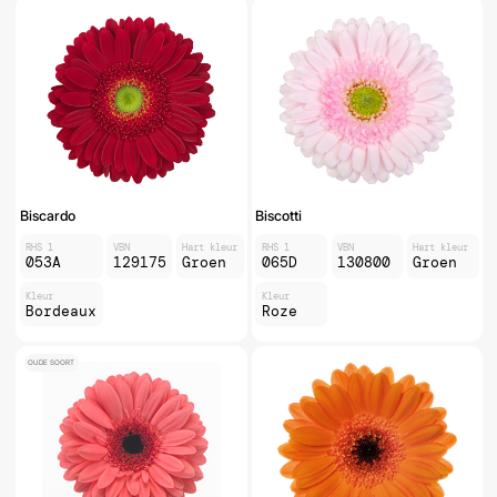
Biscardo
Biscotti
RHS 1
VBN
Hart kleur
RHS 1
VBN
Hart kleur
053A
129175
Groen
065D
130800
Groen
Kleur
Kleur
Bordeaux
Roze
OUDE SOORT