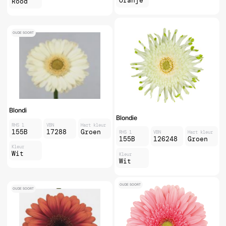
Oranje
Rood
OUDE SOORT
Blondi
Blondie
RHS 1
VBN
Hart kleur
155B
17288
Groen
RHS 1
VBN
Hart kleur
155B
126248
Groen
Kleur
Wit
Kleur
Wit
OUDE SOORT
OUDE SOORT