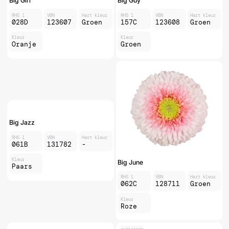
Big Girl
Big Guy
RHS 1
VBN
Hart kleur
RHS 1
VBN
Hart kleur
028D
123607
Groen
157C
123608
Groen
Kleur
Kleur
Oranje
Groen
Big Jazz
RHS 1
VBN
Hart kleur
061B
131782
-
Kleur
Big June
Paars
RHS 1
VBN
Hart kleur
062C
128711
Groen
Kleur
Roze