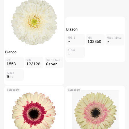
Blazon
RHS 1
VBN
Hart kleur
-
133350
-
Kleur
Blanco
-
RHS 1
VBN
Hart kleur
155B
123120
Groen
Kleur
Wit
OUDE SOORT
OUDE SOORT