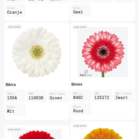
Kleur
Kleur
Geel
Oranje
OUDE SOORT
OUDE SOORT
Bimini
Bikira
RHS 1
VBN
Hart kleur
RHS 1
VBN
Hart kleur
046C
125272
Zwart
155A
116838
Groen
Kleur
Kleur
Rood
Wit
OUDE SOORT
OUDE SOORT