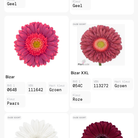
Kleur
Geel
Geel
OUDE SOORT
Bizar XXL
Bizar
RHS 1
VBN
Hart kleur
054C
113272
Groen
RHS 1
VBN
Hart kleur
064B
111642
Groen
Kleur
Roze
Kleur
Paars
OUDE SOORT
OUDE SOORT