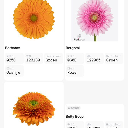
Berbatov
Bergomi
RHS 1
VBN
Hart kleur
RHS 1
VBN
Hart kleur
025C
123130
Groen
068B
122005
Groen
Kleur
Kleur
Oranje
Roze
OUDE SOORT
Betty Boop
RHS 1
VBN
Hart kleur