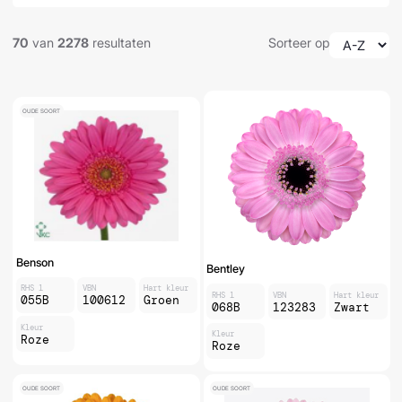
70
van
2278
resultaten
Sorteer op
OUDE SOORT
Benson
Bentley
RHS 1
VBN
Hart kleur
RHS 1
VBN
Hart kleur
055B
100612
Groen
068B
123283
Zwart
Kleur
Kleur
Roze
Roze
OUDE SOORT
OUDE SOORT