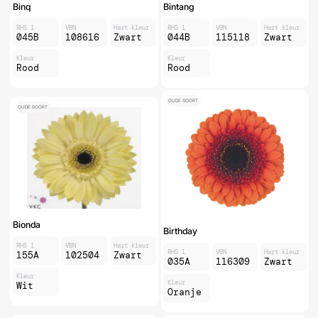
Binq
Bintang
RHS 1
VBN
Hart kleur
RHS 1
VBN
Hart kleur
045B
108616
Zwart
044B
115118
Zwart
Kleur
Kleur
Rood
Rood
OUDE SOORT
OUDE SOORT
Bionda
Birthday
RHS 1
VBN
Hart kleur
RHS 1
VBN
Hart kleur
155A
102504
Zwart
035A
116309
Zwart
Kleur
Kleur
Wit
Oranje