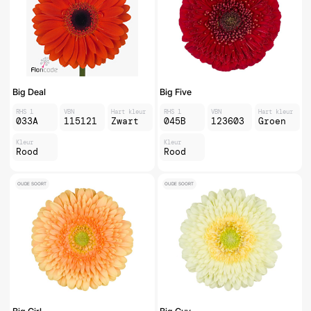
Big Deal
Big Five
RHS 1
VBN
Hart kleur
RHS 1
VBN
Hart kleur
033A
115121
Zwart
045B
123603
Groen
Kleur
Kleur
Rood
Rood
OUDE SOORT
OUDE SOORT