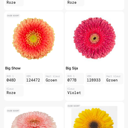
Roze
Roze
OUDE SOORT
Big Show
Big Sija
RHS 1
VBN
Hart kleur
RHS 1
VBN
Hart kleur
048D
124472
Groen
077B
128933
Groen
Kleur
Kleur
Roze
Violet
OUDE SOORT
OUDE SOORT