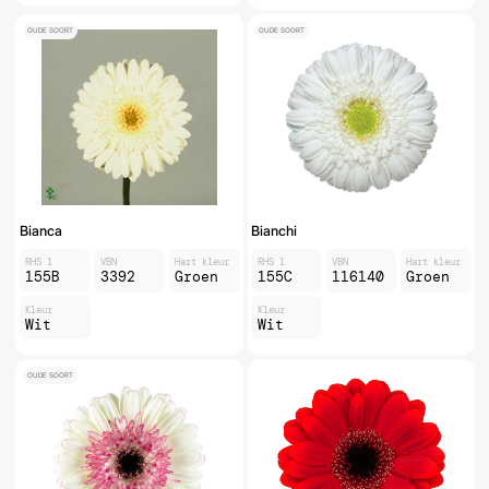
OUDE SOORT
OUDE SOORT
Bianca
Bianchi
RHS 1
VBN
Hart kleur
RHS 1
VBN
Hart kleur
155B
3392
Groen
155C
116140
Groen
Kleur
Kleur
Wit
Wit
OUDE SOORT