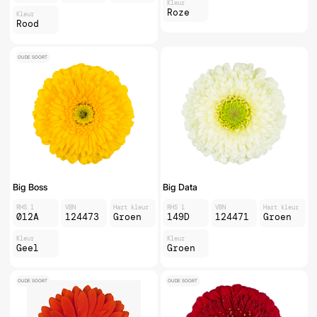
Kleur
Roze
Kleur
Rood
OUDE SOORT
Big Boss
Big Data
RHS 1
VBN
Hart kleur
RHS 1
VBN
Hart kleur
012A
124473
Groen
149D
124471
Groen
Kleur
Kleur
Geel
Groen
OUDE SOORT
OUDE SOORT