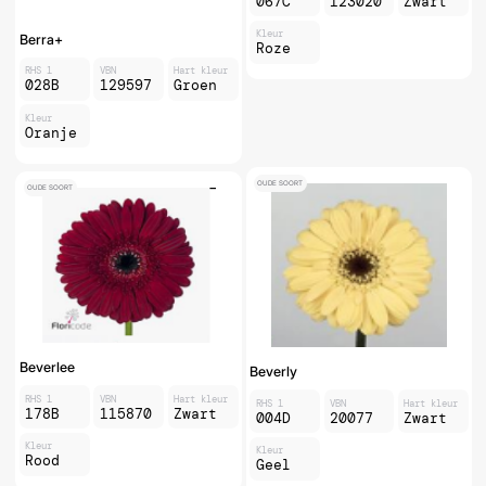
067C
123020
Zwart
Kleur
Berra+
Roze
RHS 1
VBN
Hart kleur
028B
129597
Groen
Kleur
Oranje
OUDE SOORT
OUDE SOORT
Beverlee
Beverly
RHS 1
VBN
Hart kleur
RHS 1
VBN
Hart kleur
178B
115870
Zwart
004D
20077
Zwart
Kleur
Kleur
Rood
Geel