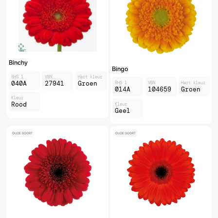
Binchy
Bingo
RHS 1
VBN
Hart kleur
040A
27941
Groen
RHS 1
VBN
Hart kleur
014A
104659
Groen
Kleur
Rood
Kleur
Geel
OUDE SOORT
OUDE SOORT