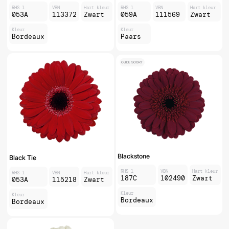
RHS 1
VBN
Hart kleur
RHS 1
VBN
Hart kleur
053A
113372
Zwart
059A
111569
Zwart
Kleur
Kleur
Bordeaux
Paars
OUDE SOORT
Blackstone
Black Tie
RHS 1
VBN
Hart kleur
RHS 1
VBN
Hart kleur
187C
102490
Zwart
053A
115218
Zwart
Kleur
Kleur
Bordeaux
Bordeaux