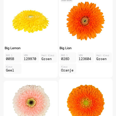
OUDE SOORT
Big Lemon
Big Lion
RHS 1
VBN
Hart kleur
RHS 1
VBN
Hart kleur
005B
129970
Groen
028D
123604
Groen
Kleur
Kleur
Geel
Oranje