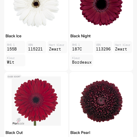
Black Ice
Black Night
RHS 1
VBN
Hart kleur
RHS 1
VBN
Hart kleur
155B
115221
Zwart
187C
113296
Zwart
Kleur
Kleur
Wit
Bordeaux
OUDE SOORT
Black Out
Black Pearl