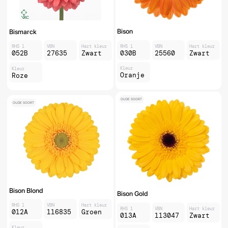
Bison
Bismarck
RHS 1
VBN
Hart kleur
RHS 1
VBN
Hart kleur
030B
25560
Zwart
052B
27635
Zwart
Kleur
Kleur
Oranje
Roze
OUDE SOORT
OUDE SOORT
Bison Blond
Bison Gold
RHS 1
VBN
Hart kleur
RHS 1
VBN
Hart kleur
012A
116835
Groen
013A
113047
Zwart
Kleur