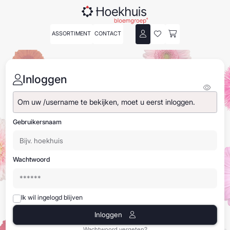
ASSORTIMENT
CONTACT
Inloggen
Om uw /username te bekijken, moet u eerst inloggen.
Gebruikersnaam
Wachtwoord
Ik wil ingelogd blijven
Inloggen
Wachtwoord vergeten?