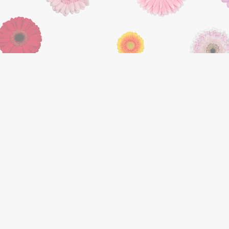
POSTADRES
Hoekhuis
Gerrit Rietveldlaan 67
2343 MB Oegstgeest
BEZOEKADRES
Middel Broekweg 29
Straat 5, Box 5305
2675 ZX Honselersdijk